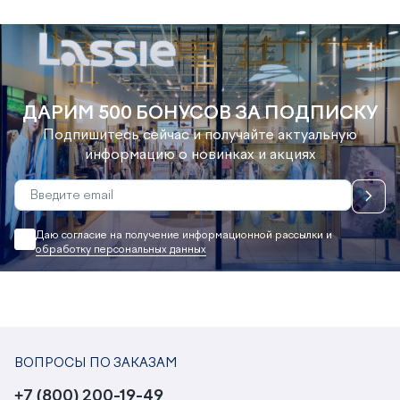
ЗАЩИТОЙ
ЗАЩИТОЙ
ЗА
ДАРИМ 500 БОНУСОВ ЗА ПОДПИСКУ
Подпишитесь сейчас и получайте актуальную
информацию о новинках и акциях
Даю согласие на получение информационной рассылки и
обработку персональных данных
ВОПРОСЫ ПО ЗАКАЗАМ
+7 (800) 200-19-49