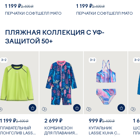
1 199 ₽
1 199 ₽
2 499 ₽
2 499 ₽
ПЕРЧАТКИ СОФТШЕЛЛ MATO
ПЕРЧАТКИ СОФТШЕЛЛ MATO
ПЛЯЖНАЯ КОЛЛЕКЦИЯ С УФ-
ЗАЩИТОЙ 50+
3=2
3=2
3=2
1 199 ₽
2 699 ₽
999 ₽
1 
2 499 ₽
2 499 ₽
ПЛАВАТЕЛЬНЫЙ
КОМБИНЕЗОН
КУПАЛЬНИК
ШО
ЛОНГСЛИВ LASSIE
ДЛЯ ПЛАВАНИЯ
LASSIE KUHA С
ПЛ
KROOLAUS С УФ-
VILLEHART С УФ-
УФ-ЗАЩИТОЙ
PAP