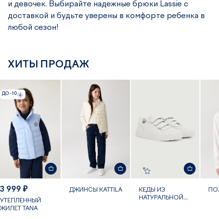
и девочек. Выбирайте надежные брюки Lassie с
доставкой и будьте уверены в комфорте ребенка в
любой сезон!
ХИТЫ ПРОДАЖ
ДО -10
3 999 ₽
ДЖИНСЫ KATTILA
КЕДЫ ИЗ
ПОЛ
НАТУРАЛЬНОЙ
УТЕПЛЕННЫЙ
КОЖИ
ЖИЛЕТ TANA
FALKENBERG