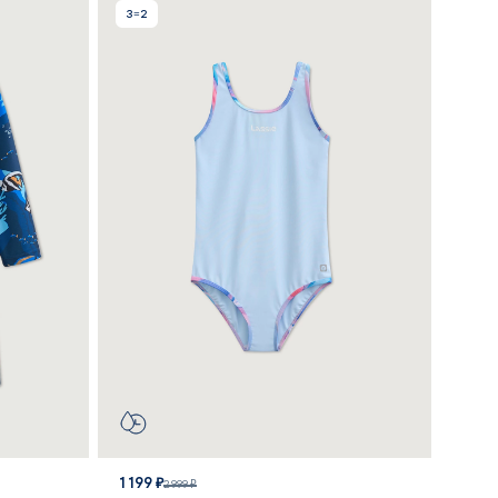
3=2
1 199 ₽
2 999 ₽