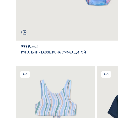
999 ₽
2 499 ₽
КУПАЛЬНИК LASSIE KUHA С УФ-ЗАЩИТОЙ
3=2
3=2