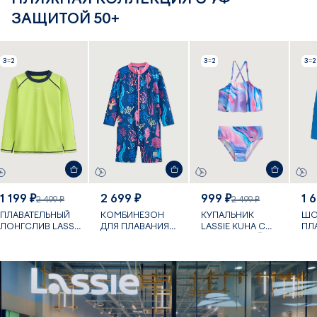
ЗАЩИТОЙ 50+
3=2
3=2
3=2
1 199 ₽
2 699 ₽
999 ₽
1 
2 499 ₽
2 499 ₽
ПЛАВАТЕЛЬНЫЙ
КОМБИНЕЗОН
КУПАЛЬНИК
ШО
ЛОНГСЛИВ LASSIE
ДЛЯ ПЛАВАНИЯ
LASSIE KUHA С
ПЛ
KROOLAUS С УФ-
VILLEHART С УФ-
УФ-ЗАЩИТОЙ
PAP
ЗАЩИТОЙ
ЗАЩИТОЙ
ЗА