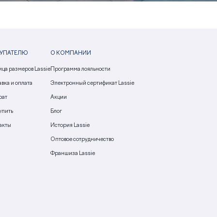
УПАТЕЛЮ
О КОМПАНИИ
ица размеров Lassie
Программа лояльности
вка и оплата
Электронный сертификат Lassie
рат
Акции
упить
Блог
акты
История Lassie
Оптовое сотрудничество
Франшиза Lassie