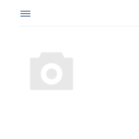
Главная
Одежда
Верхняя одежда
72105306DM, Padding overall, Terttu