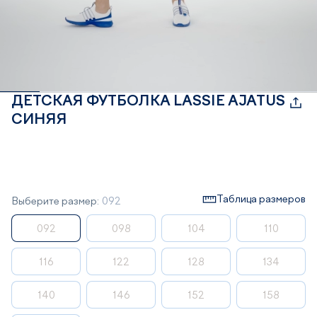
ДЕТСКАЯ ФУТБОЛКА LASSIE AJATUS
СИНЯЯ
Таблица размеров
Выберите размер:
092
092
098
104
110
116
122
128
134
140
146
152
158