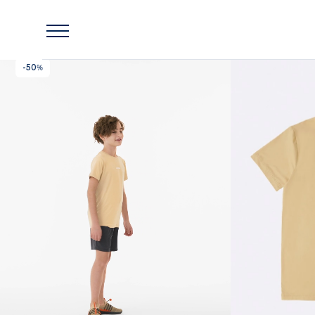
Главная
Lassie
Детская футболка Lassie Speeder Бежевая
-50%