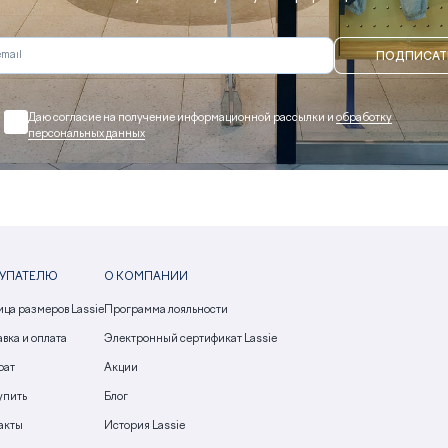
ПОДПИСАТ
Даю согласие на получение информационной рассылки и
обработку
персональных данных
УПАТЕЛЮ
О КОМПАНИИ
ица размеров Lassie
Программа лояльности
вка и оплата
Электронный сертификат Lassie
рат
Акции
упить
Блог
акты
История Lassie