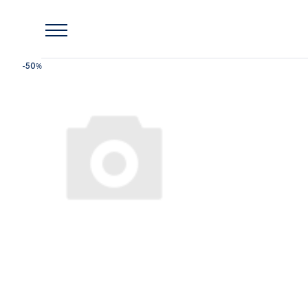
Главная
Lassie
Детская утепленная куртка Lassie Sydvest Голубая
-50%