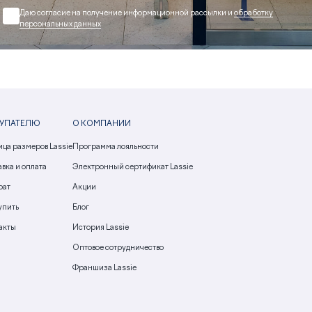
Даю согласие на получение информационной рассылки и
обработку
персональных данных
УПАТЕЛЮ
О КОМПАНИИ
ица размеров Lassie
Программа лояльности
вка и оплата
Электронный сертификат Lassie
рат
Акции
упить
Блог
акты
История Lassie
Оптовое сотрудничество
Франшиза Lassie