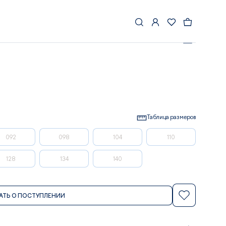
КУРТКА LASSIE SYDVEST
Таблица размеров
092
098
104
110
128
134
140
АТЬ О ПОСТУПЛЕНИИ