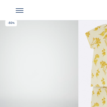
Главная
Lassie
Детский муслиновый комплект Lassie Jarvi Бежевый
-50%