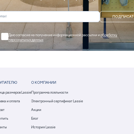
ПОДПИСАТ
Даю согласие на получение информационной рассылки и
обработку
персональных данных
УПАТЕЛЮ
О КОМПАНИИ
ица размеров Lassie
Программа лояльности
вка и оплата
Электронный сертификат Lassie
рат
Акции
упить
Блог
акты
История Lassie