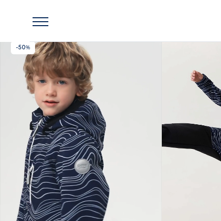
Главная
Одежда
Комбинезон софтшелл Urmas с мембраной 10 000 мм
-50%