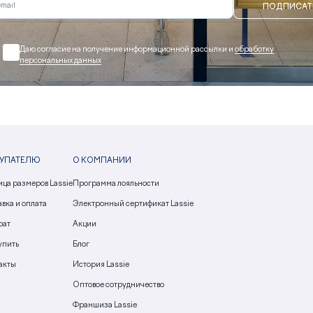
ПОДПИСАТ
Даю согласие на получение информационной рассылки и
обработку
персональных данных
УПАТЕЛЮ
О КОМПАНИИ
ица размеров Lassie
Программа лояльности
вка и оплата
Электронный сертификат Lassie
рат
Акции
упить
Блог
акты
История Lassie
Оптовое сотрудничество
Франшиза Lassie