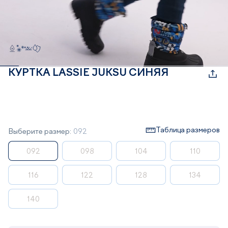
КУРТКА LASSIE JUKSU СИНЯЯ
Таблица размеров
Выберите размер:
092
092
098
104
110
116
122
128
134
140