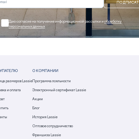
ПОДПИСАТ
Даю согласие на получение информационной рассылки и
обработку
персональных данных
УПАТЕЛЮ
О КОМПАНИИ
ица размеров Lassie
Программа лояльности
вка и оплата
Электронный сертификат Lassie
рат
Акции
упить
Блог
акты
История Lassie
Оптовое сотрудничество
Франшиза Lassie