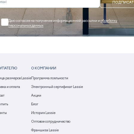
ПОДПИСАТ
Даю согласие на получение информационной рассылки и
обработку
персональных данных
УПАТЕЛЮ
О КОМПАНИИ
ица размеров Lassie
Программа лояльности
вка и оплата
Электронный сертификат Lassie
рат
Акции
упить
Блог
акты
История Lassie
Оптовое сотрудничество
Франшиза Lassie