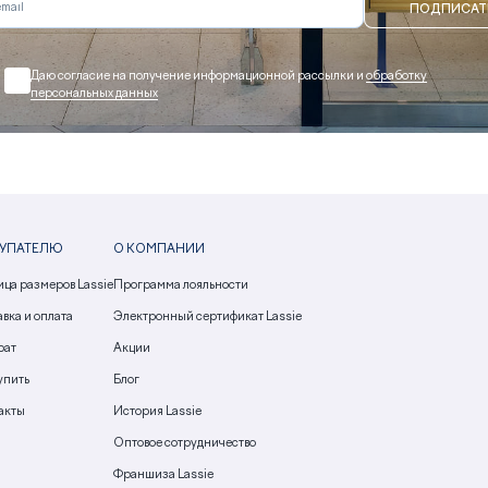
ПОДПИСАТ
Даю согласие на получение информационной рассылки и
обработку
персональных данных
УПАТЕЛЮ
О КОМПАНИИ
ица размеров Lassie
Программа лояльности
вка и оплата
Электронный сертификат Lassie
рат
Акции
упить
Блог
акты
История Lassie
Оптовое сотрудничество
Франшиза Lassie