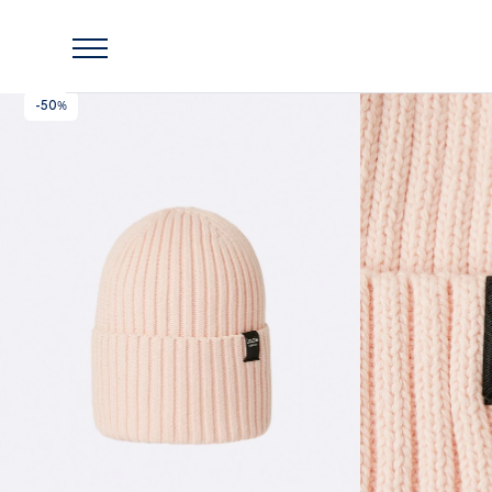
Главная
Lassie
Шапка-бини Lassie Hattara Розовая
-50%