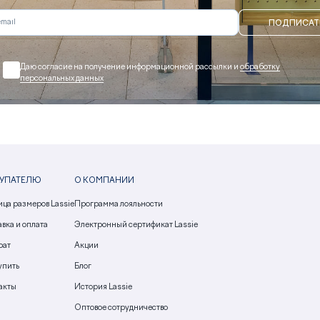
ПОДПИСАТ
Даю согласие на получение информационной рассылки и
обработку
персональных данных
УПАТЕЛЮ
О КОМПАНИИ
ица размеров Lassie
Программа лояльности
вка и оплата
Электронный сертификат Lassie
рат
Акции
упить
Блог
акты
История Lassie
Оптовое сотрудничество