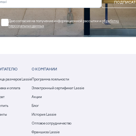
ПОДПИСАТ
Даю согласие на получение информационной рассылки и
обработку
персональных данных
УПАТЕЛЮ
О КОМПАНИИ
ица размеров Lassie
Программа лояльности
вка и оплата
Электронный сертификат Lassie
рат
Акции
упить
Блог
акты
История Lassie
Оптовое сотрудничество
Франшиза Lassie