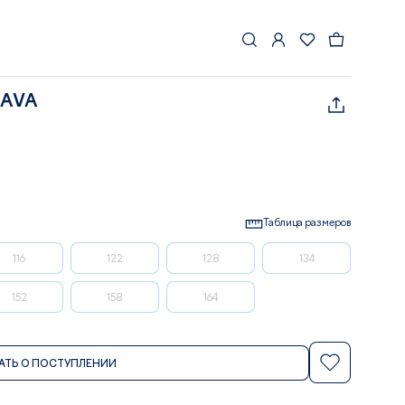
RAVA
Таблица размеров
116
122
128
134
152
158
164
АТЬ О ПОСТУПЛЕНИИ