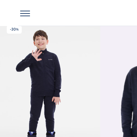
Главная
Lassie
Свитер Lassie Maaorava
-30%