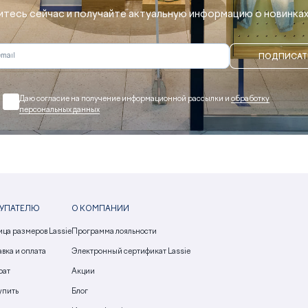
тесь сейчас и получайте актуальную информацию о новинках 
ПОДПИСАТ
Даю согласие на получение информационной рассылки и
обработку
персональных данных
УПАТЕЛЮ
О КОМПАНИИ
ица размеров Lassie
Программа лояльности
вка и оплата
Электронный сертификат Lassie
рат
Акции
упить
Блог