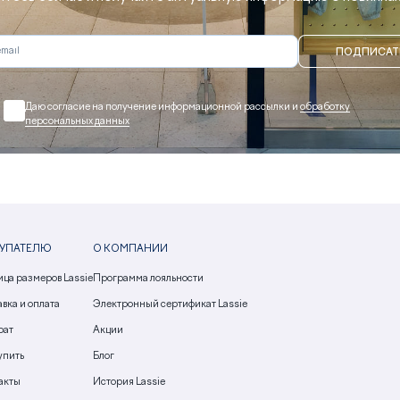
ПОДПИСАТ
Даю согласие на получение информационной рассылки и
обработку
персональных данных
УПАТЕЛЮ
О КОМПАНИИ
ица размеров Lassie
Программа лояльности
вка и оплата
Электронный сертификат Lassie
рат
Акции
упить
Блог
акты
История Lassie