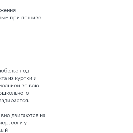
ижения
имым при пошиве
мобелье под
та из куртки и
молнией во всю
дошкольного
 задирается.
ивно двигаются на
ер, если у
вый