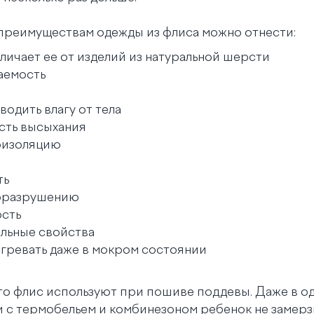
 преимуществам одежды из флиса можно отнести:
тличает ее от изделий из натуральной шерсти
аемость
водить влагу от тела
сть высыхания
оизоляцию
ть
иоразрушению
ость
льные свойства
гревать даже в мокром состоянии
то флис используют при пошиве поддевы. Даже в о
и с термобельем и комбинезоном ребенок не замерз