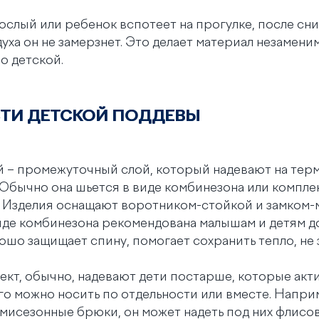
ослый или ребенок вспотеет на прогулке, после сн
уха он не замерзнет. Это делает материал незамен
о детской.
ТИ ДЕТСКОЙ ПОДДЕВЫ
й – промежуточный слой, который надевают на тер
Обычно она шьется в виде комбинезона или комплек
 Изделия оснащают воротником-стойкой и замком-
виде комбинезона рекомендована малышам и детям 
ошо защищает спину, помогает сохранить тепло, не
ект, обычно, надевают дети постарше, которые акт
го можно носить по отдельности или вместе. Наприм
мисезонные брюки, он может надеть под них флисо