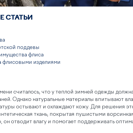
Е СТАТЬИ
ва
етской поддевы
имущества флиса
за флисовыми изделиями
мени считалось, что у теплой зимней одежды должна
каней. Однако натуральные материалы впитывают вла
атуры остывают и охлаждают кожу. Для решения э
интетическая ткань, покрытая пушистыми ворсинкам
о, он отводит влагу и помогает поддерживать опти
.