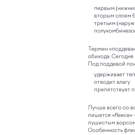
первым (нижни
вторым слоем 
третьим (наруж
полукомбинезо
Термин «поддева»
обихода. Сегодня 
Под поддевой по
удерживает те
отводит влагу
препятствует 
Лучше всего со в
пишется «fleece» 
пушистым ворсом,
Особенность флиса