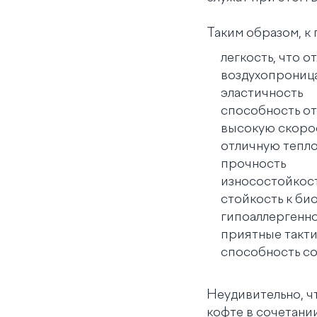
Таким образом, к
легкость, что о
воздухопрониц
эластичность
способность от
высокую скоро
отличную тепл
прочность
износостойкос
стойкость к б
гипоаллергенн
приятные такти
способность со
Неудивительно, ч
кофте в сочетани