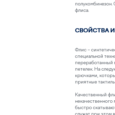
полукомбинезон. 
флиса.
СВОЙСТВА И
Флис – синтетиче
специальной техн
переработанный п
петелек. На след
крючками, которы
приятные тактиль
Качественный фли
некачественного 
быстро скатывают
служат при этом в