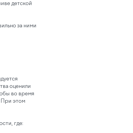
шиве детской
вильно за ними
ндуется
тва оценили
тобы во время
. При этом
сти, где: