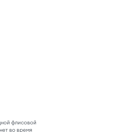
дной флисовой
нет во время