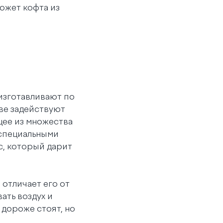
ожет кофта из
изготавливают по
ве задействуют
щее из множества
 специальными
с, который дарит
 отличает его от
ать воздух и
дороже стоят, но