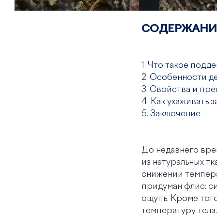
СОДЕРЖАНИ
1.
Что такое подде
2.
Особенности д
3.
Свойства и пре
4.
Как ухаживать 
5.
Заключение
До недавнего вре
из натуральных т
снижении темпер
придуман флис: с
ощупь. Кроме тог
температуру тела