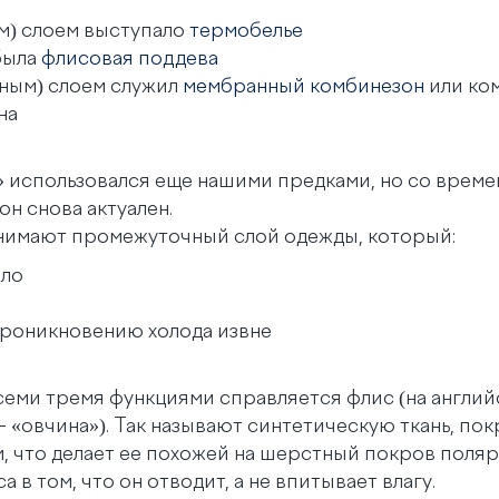
м) слоем выступало
термобелье
была
флисовая поддева
ным) слоем служил
мембранный комбинезон
или ком
на
 использовался еще нашими предками, но со време
он снова актуален.
нимают промежуточный слой одежды, который:
пло
проникновению холода извне
семи тремя функциями справляется флис (на англий
– «овчина»). Так называют синтетическую ткань, по
 что делает ее похожей на шерстный покров поляр
 в том, что он отводит, а не впитывает влагу.