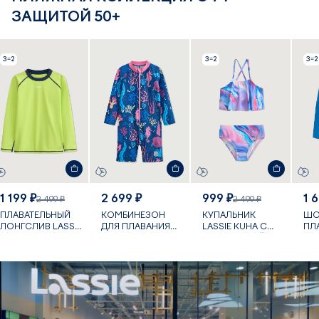
ЗАЩИТОЙ 50+
3=2
3=2
3=2
1 199 ₽
2 699 ₽
999 ₽
1 
2 499 ₽
2 499 ₽
ПЛАВАТЕЛЬНЫЙ
КОМБИНЕЗОН
КУПАЛЬНИК
ШО
ЛОНГСЛИВ LASSIE
ДЛЯ ПЛАВАНИЯ
LASSIE KUHA С
ПЛ
KROOLAUS С УФ-
VILLEHART С УФ-
УФ-ЗАЩИТОЙ
PAP
ЗАЩИТОЙ
ЗАЩИТОЙ
ЗА