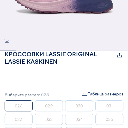
КРОССОВКИ LASSIE ORIGINAL
LASSIE KASKINEN
Таблица размеров
Выберите размер:
028
028
029
030
031
032
033
034
035