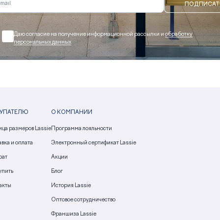
ПОДПИСАТ
Даю согласие на получение информационной рассылки и
обработку
персональных данных
УПАТЕЛЮ
О КОМПАНИИ
ица размеров Lassie
Программа лояльности
вка и оплата
Электронный сертификат Lassie
рат
Акции
упить
Блог
акты
История Lassie
Оптовое сотрудничество
Франшиза Lassie