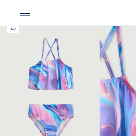
Главная
Одежда
Верхняя одежда
Куртки
Купальник Lassie Kuha с УФ-защитой
3=2