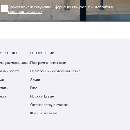
Даю согласие на получение информационной рассылки и
обработку
персональных данных
УПАТЕЛЮ
О КОМПАНИИ
ица размеров Lassie
Программа лояльности
вка и оплата
Электронный сертификат Lassie
рат
Акции
упить
Блог
акты
История Lassie
Оптовое сотрудничество
Франшиза Lassie