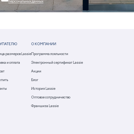
персональных данных
УПАТЕЛЮ
О КОМПАНИИ
ица размеров Lassie
Программа лояльности
вка и оплата
Электронный сертификат Lassie
рат
Акции
упить
Блог
акты
История Lassie
Оптовое сотрудничество
Франшиза Lassie