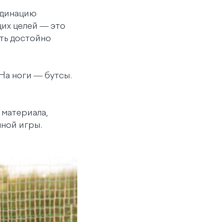
рдинацию
щих целей — это
ть достойно
На ноги — бутсы.
з материала,
нной игры.