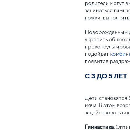
родители могут в
заниматься гимнас
ножки, выполнять
Новорожденным де
укрепить общее з
проконсультирова
подойдет
комбине
появится раздраже
С 3 ДО 5 ЛЕТ
Дети становятся 
мяча. В этом воз
задействовать во
Гимнастика.
Оптим