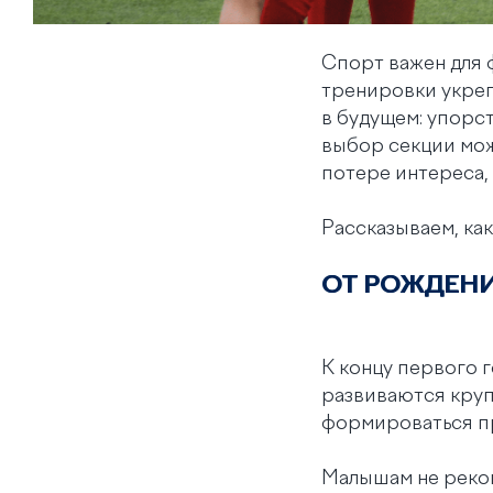
Спорт важен для 
тренировки укреп
в будущем: упорс
выбор секции мож
потере интереса,
Рассказываем, ка
ОТ РОЖДЕНИ
К концу первого г
развиваются круп
формироваться пр
Малышам не реком