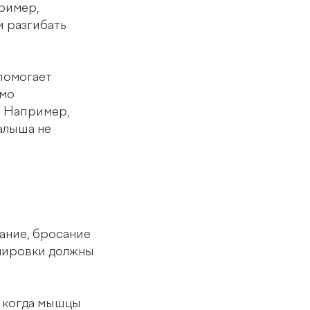
пример,
и разгибать
помогает
имо
. Например,
малыша не
ание, бросание
енировки должны
, когда мышцы