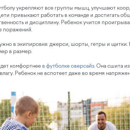
утболу укрепляют все группы мышц, улучшают коо
Дети привыкают работать в команде и достигать об
твенность и дисциплину. Ребенок учится проигрыва
ле поражений.
ужно в экипировке: джерси, шорты, гетры и щитки. 
ер в размер.
удет комфортнее
в футболке оверсайз
. Она сшита и
влагу. Ребенок не вспотеет даже во время напряже