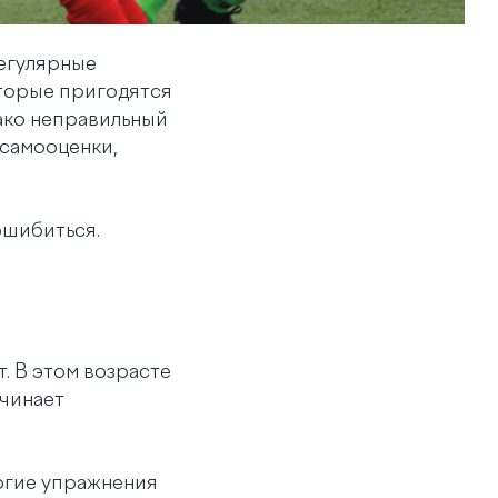
Регулярные
торые пригодятся
ако неправильный
 самооценки,
ошибиться.
т. В этом возрасте
чинает
огие упражнения