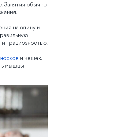
е. Занятия обычно
жения.
ния на спину и
правильную
 и грациозностью.
 носков
и чешек.
еть мышцы