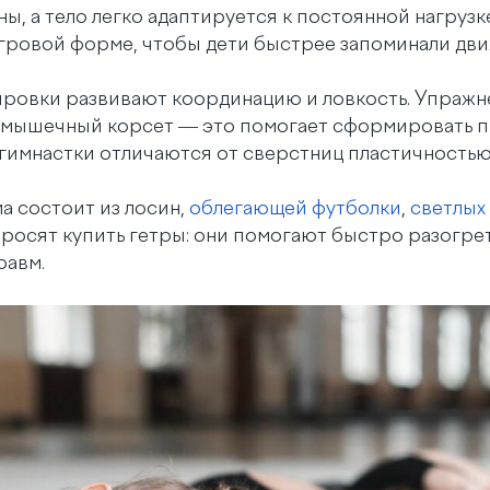
ы, а тело легко адаптируется к постоянной нагрузк
гровой форме, чтобы дети быстрее запоминали дви
ровки развивают координацию и ловкость. Упражне
 мышечный корсет — это помогает сформировать 
а гимнастки отличаются от сверстниц пластичностью
 состоит из лосин,
облегающей футболки
,
светлых
росят купить гетры: они помогают быстро разогр
равм.