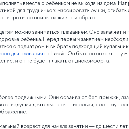
ыполнять вместе с ребенком не выходя из дома. На
тикой для грудничков: массировать ручки, сгибать 
 повороты со спины на живот и обратно.
тям можно заниматься плаванием. Оно закаляет и 
доровье ребенка. Перед первым занятием необход
ться с педиатром и выбрать подходящий купальник
зон для плавания
от Lassie. Он быстро сохнет — у 
ние, и он не будет плакать от дискомфорта.
более подвижными. Они осваивают бег, прыжки, лаз
расте ведущая деятельность — игровая, поэтому тр
ображение.
альный возраст для начала занятий — до шести лет