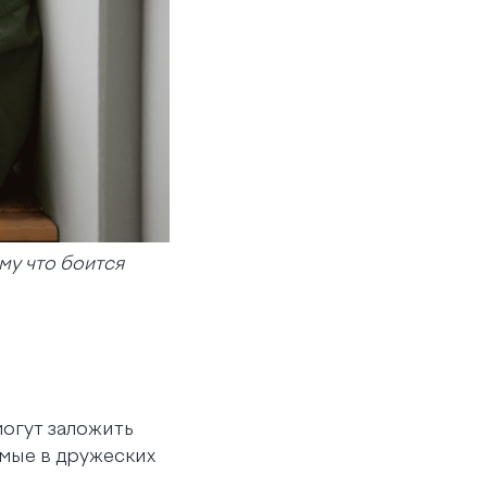
му что боится
огут заложить
имые в дружеских