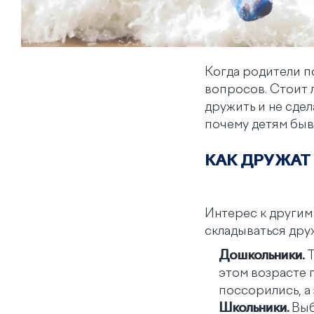
Когда родители по
вопросов. Стоит 
дружить и не сдел
почему детям быв
КАК ДРУЖАТ
Интерес к другим 
складываться дру
Дошкольники.
Т
этом возрасте 
поссорились, а
Школьники.
Выб