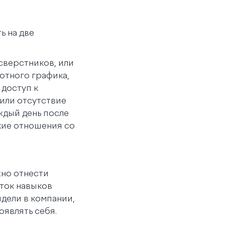
ь на две
 сверстников, или
лотного графика,
 доступ к
 или отсутствие
ждый день после
кие отношения со
но отнести
аток навыков
дели в компании,
оявлять себя.