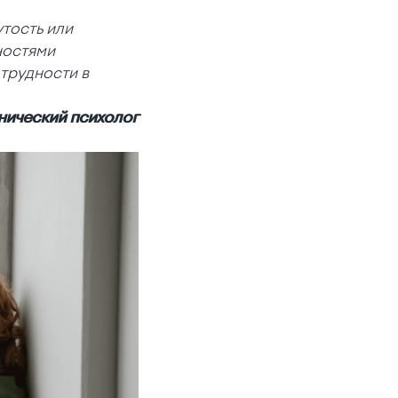
утость или
ностями
трудности в
инический психолог