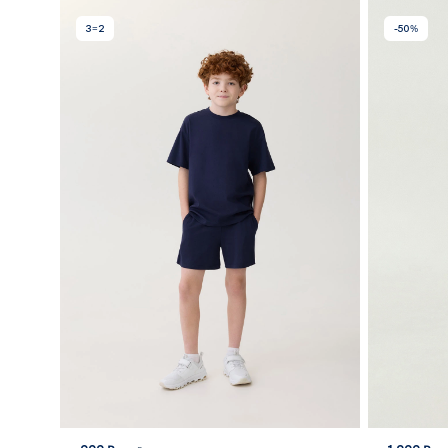
3=2
-50%