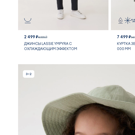
2 499 ₽
7 499 ₽
4 999 ₽
14 
ДЖИНСЫ LASSIE YMPYRA С
КУРТКА 3
ОХЛАЖДАЮЩИМ ЭФФЕКТОМ
000 ММ
3=2