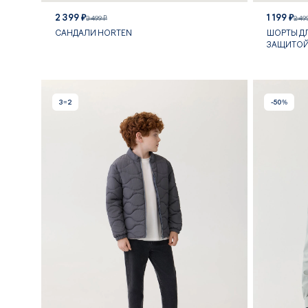
2 399 ₽
1 199 ₽
3 499 ₽
2 49
САНДАЛИ HORTEN
ШОРТЫ ДЛ
ЗАЩИТО
3=2
-50%