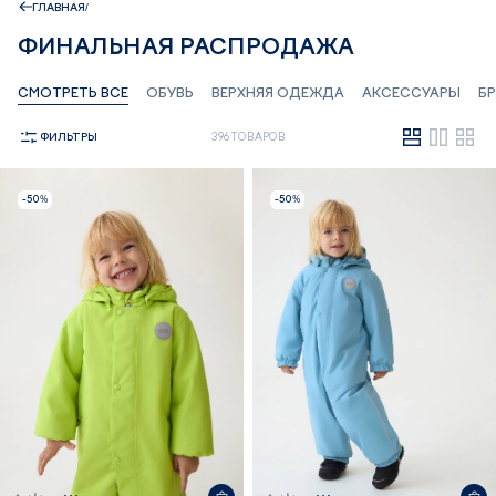
ГЛАВНАЯ
ФИНАЛЬНАЯ РАСПРОДАЖА
СМОТРЕТЬ ВСЕ
ОБУВЬ
ВЕРХНЯЯ ОДЕЖДА
АКСЕССУАРЫ
Б
ФИЛЬТРЫ
396 ТОВАРОВ
-50%
-50%