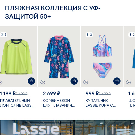
ПЛЯЖНАЯ КОЛЛЕКЦИЯ С УФ-
ЗАЩИТОЙ 50+
3=2
3=2
3=2
1 199 ₽
2 699 ₽
999 ₽
1 
2 499 ₽
2 499 ₽
ПЛАВАТЕЛЬНЫЙ
КОМБИНЕЗОН
КУПАЛЬНИК
ШО
ЛОНГСЛИВ LASSIE
ДЛЯ ПЛАВАНИЯ
LASSIE KUHA С
ПЛ
KROOLAUS С УФ-
VILLEHART С УФ-
УФ-ЗАЩИТОЙ
PAP
ЗАЩИТОЙ
ЗАЩИТОЙ
ЗА