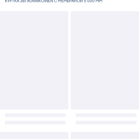
КУРТКА 3В1 AURINKOINEN С МЕМБРАНОЙ 5 000 ММ