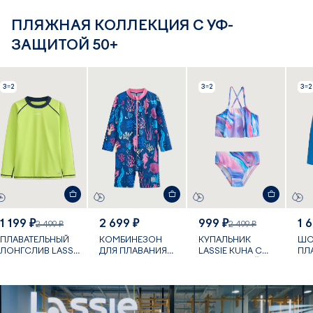
ПЛЯЖНАЯ КОЛЛЕКЦИЯ С УФ-
ЗАЩИТОЙ 50+
3=2
3=2
3=2
1 199 ₽
2 699 ₽
999 ₽
1 
2 499 ₽
2 499 ₽
ПЛАВАТЕЛЬНЫЙ
КОМБИНЕЗОН
КУПАЛЬНИК
ШО
ЛОНГСЛИВ LASSIE
ДЛЯ ПЛАВАНИЯ
LASSIE KUHA С
ПЛ
KROOLAUS С УФ-
VILLEHART С УФ-
УФ-ЗАЩИТОЙ
PAP
ЗАЩИТОЙ
ЗАЩИТОЙ
ЗА