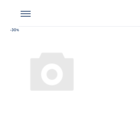
Главная
Lassie
Детский флисовый костюм Lassie Saarni Синий
-30%