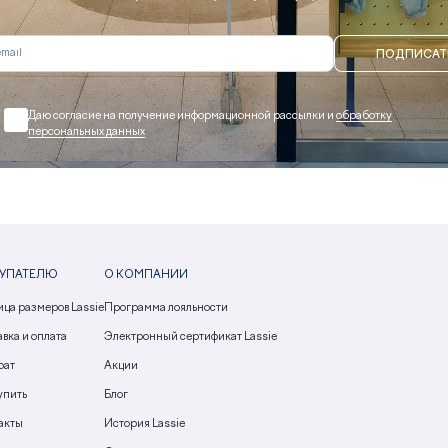
ПОДПИСАТ
Даю согласие на получение информационной рассылки и
обработку
персональных данных
УПАТЕЛЮ
О КОМПАНИИ
ица размеров Lassie
Программа лояльности
вка и оплата
Электронный сертификат Lassie
рат
Акции
упить
Блог
акты
История Lassie