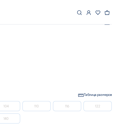
КОСТЮМ LASSIE SAARNI СИНИЙ
Таблица размеров
104
110
116
122
140