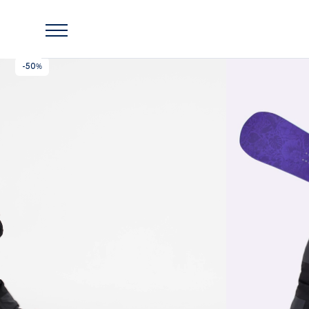
Главная
Lassie
Комбинезон утепленный Lassie Galdhopiggen
-50%