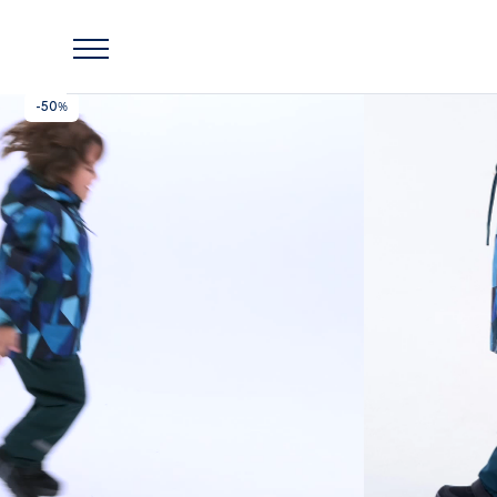
Главная
Lassie
Комплект утепленный Lassie Toveri Зеленый
-50%