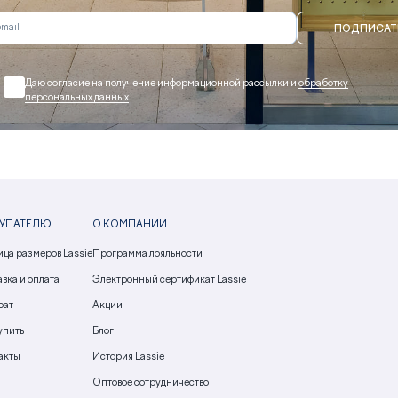
ПОДПИСАТ
Даю согласие на получение информационной рассылки и
обработку
персональных данных
УПАТЕЛЮ
О КОМПАНИИ
ица размеров Lassie
Программа лояльности
вка и оплата
Электронный сертификат Lassie
рат
Акции
упить
Блог
акты
История Lassie
Оптовое сотрудничество