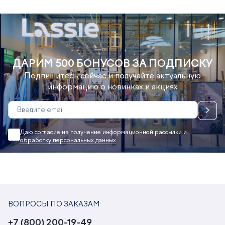
ЗАЩИТОЙ
ЗАЩИТОЙ
ЗА
ДАРИМ 500 БОНУСОВ ЗА ПОДПИСКУ
Подпишитесь сейчас и получайте актуальную
информацию о новинках и акциях
Даю согласие на получение информационной рассылки и
обработку персональных данных
ВОПРОСЫ ПО ЗАКАЗАМ
+7 (800) 200-19-49