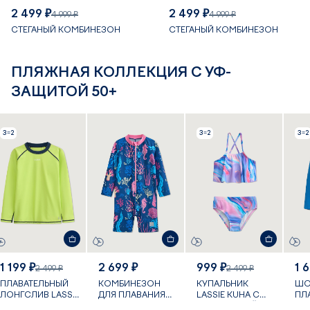
2 499 ₽
2 499 ₽
4 999 ₽
4 999 ₽
СТЕГАНЫЙ КОМБИНЕЗОН
СТЕГАНЫЙ КОМБИНЕЗОН
ПЛЯЖНАЯ КОЛЛЕКЦИЯ С УФ-
ЗАЩИТОЙ 50+
3=2
3=2
3=2
1 199 ₽
2 699 ₽
999 ₽
1 
2 499 ₽
2 499 ₽
ПЛАВАТЕЛЬНЫЙ
КОМБИНЕЗОН
КУПАЛЬНИК
ШО
ЛОНГСЛИВ LASSIE
ДЛЯ ПЛАВАНИЯ
LASSIE KUHA С
ПЛ
KROOLAUS С УФ-
VILLEHART С УФ-
УФ-ЗАЩИТОЙ
PAP