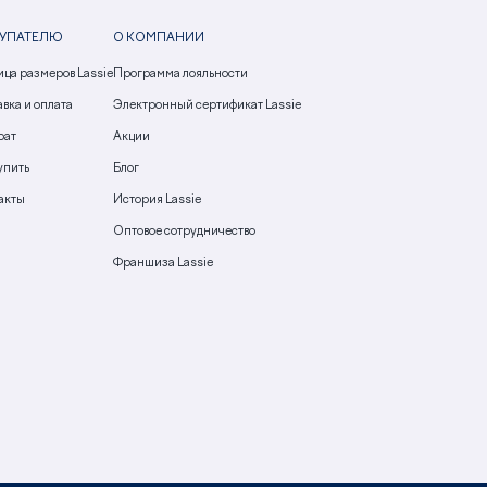
УПАТЕЛЮ
О КОМПАНИИ
ица размеров Lassie
Программа лояльности
вка и оплата
Электронный сертификат Lassie
рат
Акции
упить
Блог
акты
История Lassie
Оптовое сотрудничество
Франшиза Lassie