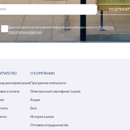
ПОДПИСАТ
Даю согласие на получение информационной рассылки и
обработку
персональных данных
УПАТЕЛЮ
О КОМПАНИИ
ица размеров Lassie
Программа лояльности
вка и оплата
Электронный сертификат Lassie
рат
Акции
упить
Блог
акты
История Lassie
Оптовое сотрудничество