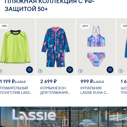
ПЛЯЖНАЯ КОЛЛЕКЦИЯ С УФ-
ЗАЩИТОЙ 50+
-52%
-60%
-32
1 199 ₽
2 699 ₽
999 ₽
1 
2 499 ₽
2 499 ₽
ПЛАВАТЕЛЬНЫЙ
КОМБИНЕЗОН
КУПАЛЬНИК
ШО
ЛОНГСЛИВ LASSIE
ДЛЯ ПЛАВАНИЯ
LASSIE KUHA С
ПЛ
KROOLAUS С УФ-
VILLEHART С УФ-
УФ-ЗАЩИТОЙ
PAP
ЗАЩИТОЙ
ЗАЩИТОЙ
ЗА